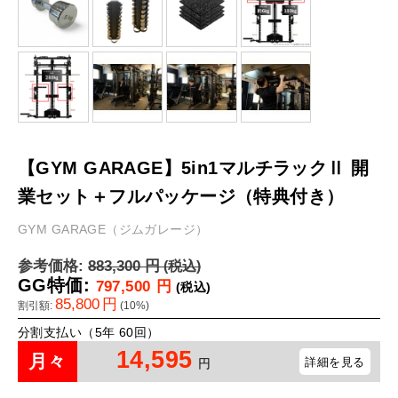
【GYM GARAGE】5in1マルチラックⅡ 開
業セット＋フルパッケージ（特典付き）
GYM GARAGE（ジムガレージ）
参考価格:
883,300
円
(税込)
GG特価:
797,500
円
(税込)
85,800
円
割引額:
(
10
%)
分割支払い（5年 60回）
14,595
月々
詳細を見る
円