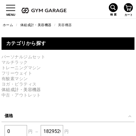
ホーム
/
体組成計・美容機器
/
美容機器
カテゴリから探す
パーソナルジムセット
マルチラック
トレーニングマシン
フリーウェイト
有酸素マシン
ヨガ・ピラティス
体組成計・美容機器
中古・アウトレット
価格
円
–
円