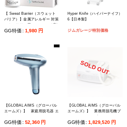
【 Sweat Barrier（スウェット
Hyper Knife（ハイパーナイフ）
バリア）】金属アレルギー 対策
6【日本製】
アクセサリー用コーティング剤
GG特価
1,980
円
ジムガレージ特別価格
:
10g
SOLD OUT
【GLOBAL AIMS（グローバル
【GLOBAL AIMS（グローバル
エームズ）】 家庭用脱毛器 エ
エームズ）】 業務用脱毛機プ
ピレストCool＆expert（クール
レミアムライトプロ
GG特価
52,360
円
GG特価
1,829,520
円
:
:
＆エキスパート）