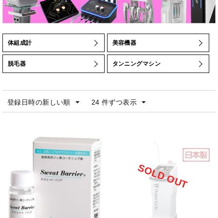
体組成計
美容機器
脱毛器
タンニングマシン
登録日時の新しい順
24 件ずつ表示
SOLD OUT