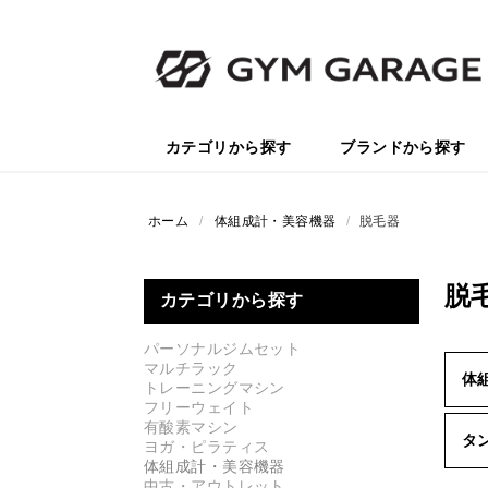
カテゴリから探す
ブランドから探す
ホーム
/
体組成計・美容機器
/
脱毛器
脱
カテゴリから探す
パーソナルジムセット
マルチラック
体
トレーニングマシン
フリーウェイト
有酸素マシン
タ
ヨガ・ピラティス
体組成計・美容機器
中古・アウトレット