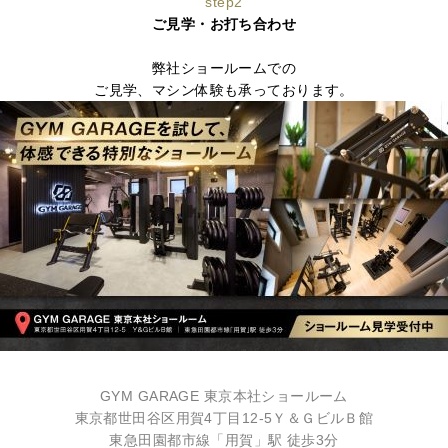
step2
ご見学・お打ち合わせ
弊社ショールームでの
ご見学、マシン体験も承っております。
GYM GARAGE 東京本社ショールーム
東京都世田谷区用賀4丁目12-5
Ｙ＆ＧビルＢ館
東急田園都市線「用賀」駅 徒歩3分