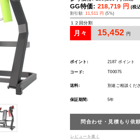
GG特価:
218,719
円
(税込
割引額:
11,511
円
(
5
%)
１２回分割
15,452
月々
円
ポイント:
2187 ポイント
T00075
コード:
送料:
別途ご相談くだ
保証期間:
5年
問合わせ・見積もり依
レビューを書く