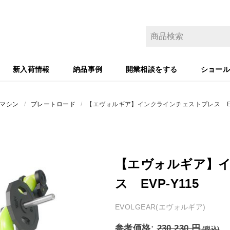
新入荷情報
納品事例
開業相談をする
ショー
マシン
/
プレートロード
/
【エヴォルギア】インクラインチェストプレス EVP
【エヴォルギア】
ス EVP-Y115
EVOLGEAR(エヴォルギア)
参考価格:
230,230
円
(税込)