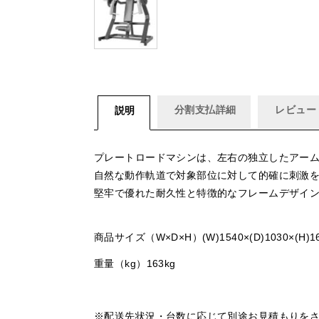
分割支払詳細
レビュー
説明
プレートロードマシンは、左右の独立したアー
自然な動作軌道で対象部位に対して的確に刺激
堅牢で優れた耐久性と特徴的なフレームデザイ
商品サイズ（W×D×H）(W)1540×(D)1030×(H)1
重量（kg）163kg
※配送先状況・台数に応じて別途お見積もりを