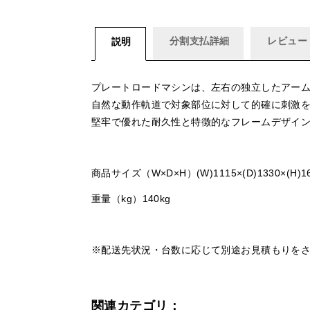
分割支払詳細
レビュー
説明
プレートロードマシンは、左右の独立したアー
自然な動作軌道で対象部位に対して的確に刺激
堅牢で優れた耐久性と特徴的なフレームデザイ
商品サイズ（W×D×H）(W)1115×(D)1330×(H)1
重量（kg）140kg
※配送先状況・台数に応じて別途お見積もりを
関連カテゴリ：