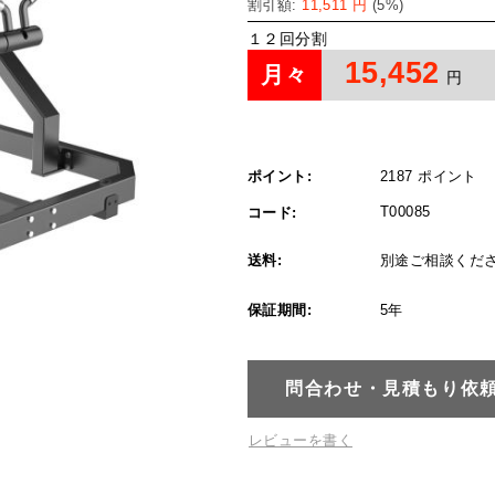
割引額:
11,511
円
(
5
%)
１２回分割
15,452
月々
円
ポイント:
2187 ポイント
T00085
コード:
送料:
別途ご相談くだ
保証期間:
5年
問合わせ・見積もり依
レビューを書く