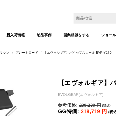
新入荷情報
納品事例
開業相談をする
ショー
マシン
/
プレートロード
/
【エヴォルギア】バイセプスカール EVP-Y170
【エヴォルギア】バイ
EVOLGEAR(エヴォルギア)
参考価格:
230,230
円
(税込)
GG特価:
218,719
円
(税込