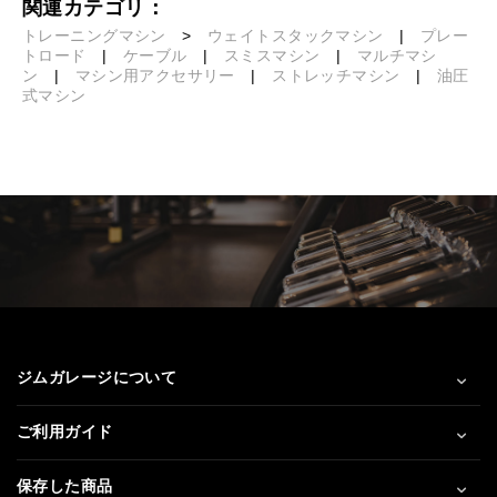
関連カテゴリ：
トレーニングマシン
>
ウェイトスタックマシン
|
プレー
トロード
|
ケーブル
|
スミスマシン
|
マルチマシ
ン
|
マシン用アクセサリー
|
ストレッチマシン
|
油圧
式マシン
ジムガレージについて
ご利用ガイド
保存した商品