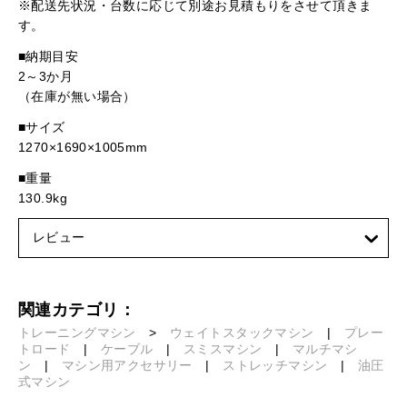
※配送先状況・台数に応じて別途お見積もりをさせて頂きま
す。
■納期目安
2～3か月
（在庫が無い場合）
■サイズ
1270×1690×1005mm
■重量
130.9kg
レビュー
関連カテゴリ：
トレーニングマシン
>
ウェイトスタックマシン
|
プレー
トロード
|
ケーブル
|
スミスマシン
|
マルチマシ
ン
|
マシン用アクセサリー
|
ストレッチマシン
|
油圧
式マシン