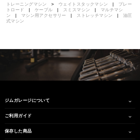
トレーニングマシン
>
ウェイトスタックマシン
|
プレー
トロード
|
ケーブル
|
スミスマシン
|
マルチマシ
ン
|
マシン用アクセサリー
|
ストレッチマシン
|
油圧
式マシン
ジムガレージについて
ご利用ガイド
保存した商品