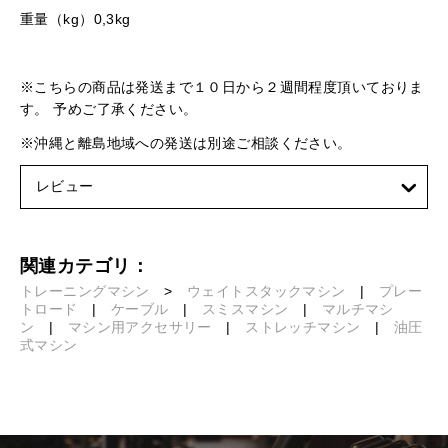
重量（kg）0,3kg
※こちらの商品は発送まで１０日から２週間程度頂いておりま
す。 予めご了承ください。
※沖縄と離島地域への発送は別途ご相談ください。
レビュー
関連カテゴリ：
トレーニングマシン
>
ウェイトスタックマシン
|
プレー
トロード
|
ケーブル
|
スミスマシン
|
マルチマシ
ン
|
マシン用アクセサリー
|
ストレッチマシン
|
油圧
式マシン