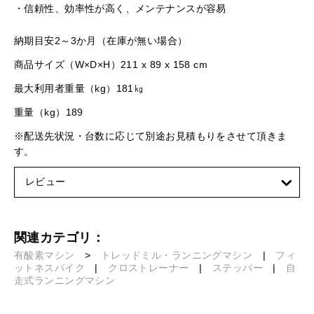
・信頼性、効率性が高く、メンテナンスが容易
納期目安2～3か月（在庫が無い場合）
商品サイズ（W×D×H）211 x 89 x 158 cm
最大利用者重量（kg）181㎏
重量（kg）189
※配送先状況・台数に応じて別途お見積もりをさせて頂きま
す。
レビュー
関連カテゴリ：
有酸素マシン
>
トレッドミル・ランニングマシン
|
フィ
ットネスバイク
|
クロストレーナー
|
ステッパー
|
自
走式ランニングマシン