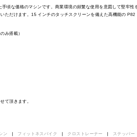
を備えた手頃な価格のマシンです。商業環境の頻繁な使用を意図して堅牢
ただけます。15 インチのタッチスクリーンを備えた高機能の P8
斜のみ搭載）
させて頂きます。
シン
|
フィットネスバイク
|
クロストレーナー
|
ステッパー