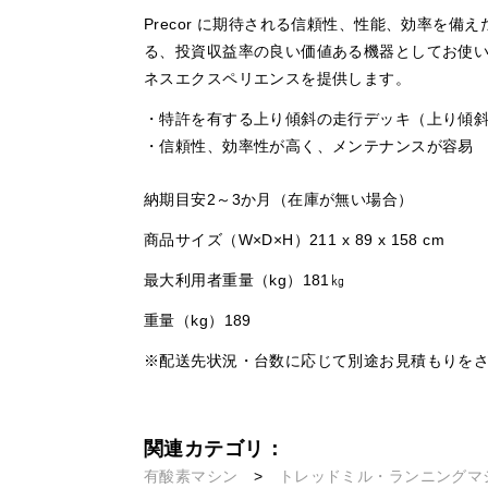
Precor に期待される信頼性、性能、効率
る、投資収益率の良い価値ある機器としてお使いい
ネスエクスペリエンスを提供します。
・特許を有する上り傾斜の走行デッキ（上り傾
・信頼性、効率性が高く、メンテナンスが容易
納期目安2～3か月（在庫が無い場合）
商品サイズ（W×D×H）211 x 89 x 158 cm
最大利用者重量（kg）181㎏
重量（kg）189
※配送先状況・台数に応じて別途お見積もりを
関連カテゴリ：
有酸素マシン
>
トレッドミル・ランニングマ