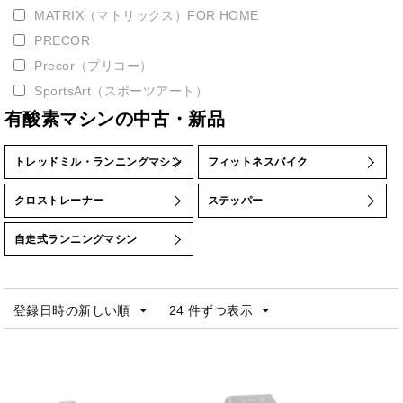
MATRIX（マトリックス）FOR HOME
PRECOR
Precor（プリコー）
SportsArt（スポーツアート）
有酸素マシンの中古・新品
エヴォルギア
ライフ・フィットネス
トレッドミル・ランニングマシン
フィットネスバイク
クロストレーナー
ステッパー
自走式ランニングマシン
登録日時の新しい順
24 件ずつ表示