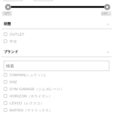
0
円
1463000
状態
OUTLET
中古
ブランド
CHWINN(シュウィン)
DHZ
GYM GARAGE（ジムガレージ）
HORIZON（ホライズン）
LEXCO（レクスコ）
MATRIX（マトリックス）