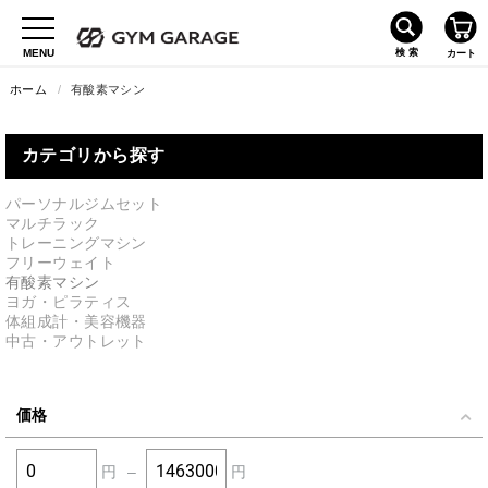
ホーム
/
有酸素マシン
カテゴリから探す
パーソナルジムセット
マルチラック
トレーニングマシン
フリーウェイト
有酸素マシン
ヨガ・ピラティス
体組成計・美容機器
中古・アウトレット
価格
円
–
円