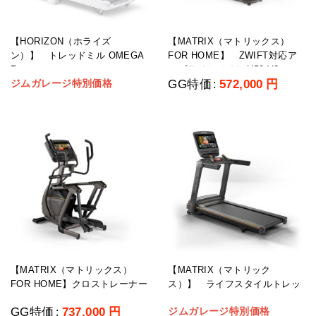
【HORIZON（ホライズ
【MATRIX（マトリックス）
ン）】 トレッドミル OMEGA
FOR HOME】 ZWIFT対応ア
Z ホームユース
ップライトバイク U50-V2 ホー
ジムガレージ特別価格
GG特価
572,000
円
:
ムユース
【MATRIX（マトリックス）
【MATRIX（マトリック
FOR HOME】クロストレーナー
ス）】 ライフスタイルトレッ
E50-V2 ホームユース
ドミル
GG特価
737,000
円
ジムガレージ特別価格
: