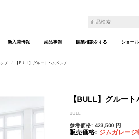
新入荷情報
納品事例
開業相談をする
ショー
ベンチ
/
【BULL】グルートハムベンチ
【BULL】グルー
BULL
参考価格:
423,500
円
販売価格:
ジムガレージ