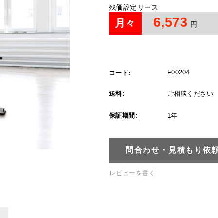
残価設定リース
6,573
月々
円
F00204
コード:
送料:
ご相談ください
保証期間:
1年
問合わせ・見積もり依
レビューを書く