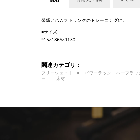
臀部とハムストリングのトレーニングに。
■サイズ
915×1365×1130
関連カテゴリ：
フリーウェイト
>
パワーラック・ハーフラッ
ー
|
床材