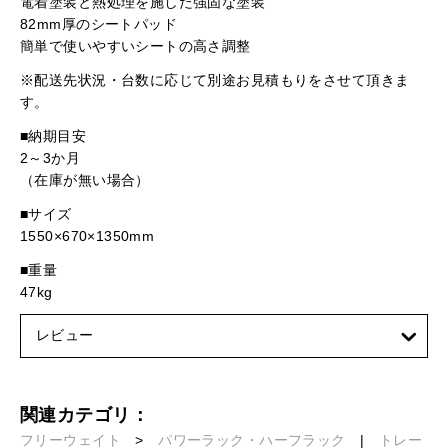
電着塗装と熱処理を施した強固な塗装
82mm厚のシートパッド
簡単で使いやすいシートの高さ調整
※配送先状況・台数に応じて別途お見積もりをさせて頂きま
す。
■納期目安
2～3か月
（在庫が無い場合）
■サイズ
1550×670×1350mm
■重量
47kg
レビュー
関連カテゴリ：
フリーウェイト
>
パワーラック・ハーフラック
|
トレー