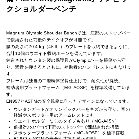
クショルダーベンチ
Magnum Olympic Shoulder Benchでは、底部のストップバー
で接続された前後のテイクオフが可能です。
腰の高さに20.4 kg（45 lb.）のプレートを収納できるように、
合計10個のウエイト収納ホーンを備えています。
鋳造されたウレタン製の保護具がOlympicバーを損傷から守
り、騒音を抑えるとともに、補助者のハンドレストにもなりま
す。
フレームは独自の二層粉体塗装仕上げで、耐久性が持続。
補助者用プラットフォーム（MG-AOSP）を標準装備していま
す。
EN957とASTMの安全規格に則ったデザインになっています。
ウレタンガードがオリンピックバーをキズから守り、音の
軽減やスポッター用のアームレストにも
ウエイトホルダーなしのタイプもあり（MG-A45N）
前後2つのバーは下部のストッパーで連結された構造
スポッタープラットフォーム（MG-AOSP）を標準搭載
EN957とASTMの安全性基準を満たす設計