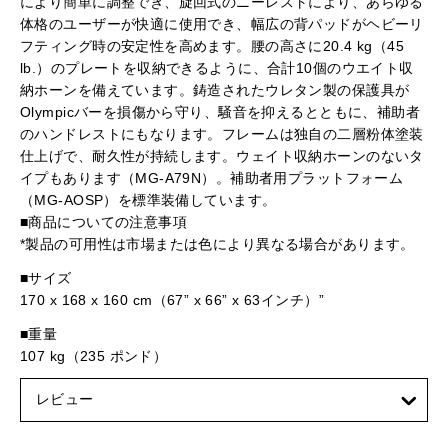
により簡単に調整でき、旋回式のニーレストにより、あらゆる
体格のユーザーが快適に使用でき、幅広の背パッドがヘビーリ
フティング時の安定性を高めます。腰の高さに20.4 kg（45
lb.）のプレートを収納できるように、合計10個のウエイト収
納ホーンを備えています。鋳造されたウレタン製の保護具が
Olympicバーを損傷から守り、騒音を抑えるとともに、補助者
のハンドレストにもなります。フレームは独自の二層粉体塗装
仕上げで、耐久性が持続します。ウェイト収納ホーンのないタ
イプもあります（MG-A79N）。補助者用プラットフォーム
（MG-AOSP）を標準装備しています。
■商品についての注意事項
*製品の可用性は市場または色により異なる場合があります。
■サイズ
170 x 168 x 160 cm（67” x 66” x 63インチ）”
■重量
107 kg（235 ポンド）
レビュー