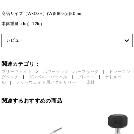
商品サイズ（W×D×H）(W)860×(φ)50mm
本体重量（kg）12kg
レビュー
関連カテゴリ：
フリーウェイト
>
パワーラック・ハーフラック
|
トレーニン
グベンチ
|
ダンベル・バーベル
|
プレート
|
ケトルベ
ル
|
フリーウェイト用アクセサリー
|
床材
関連するおすすめの商品