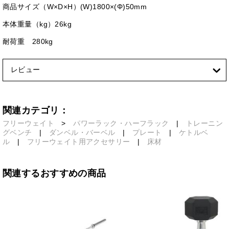
商品サイズ（W×D×H）(W)1800×(Φ)50mm
本体重量（kg）26kg
耐荷重 280kg
レビュー
関連カテゴリ：
フリーウェイト
>
パワーラック・ハーフラック
|
トレーニン
グベンチ
|
ダンベル・バーベル
|
プレート
|
ケトルベ
ル
|
フリーウェイト用アクセサリー
|
床材
関連するおすすめの商品