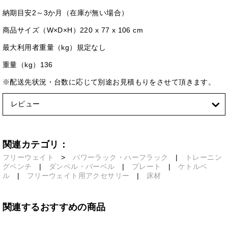
納期目安2～3か月（在庫が無い場合）
商品サイズ（W×D×H）220 x 77 x 106 cm
最大利用者重量（kg）規定なし
重量（kg）136
※配送先状況・台数に応じて別途お見積もりをさせて頂きます。
レビュー
関連カテゴリ：
フリーウェイト
>
パワーラック・ハーフラック
|
トレーニン
グベンチ
|
ダンベル・バーベル
|
プレート
|
ケトルベ
ル
|
フリーウェイト用アクセサリー
|
床材
関連するおすすめの商品