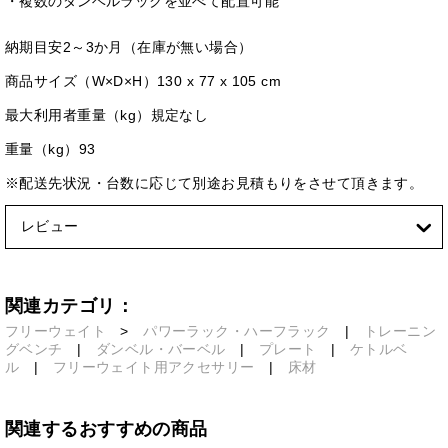
・複数のダンベルラックを並べて配置可能
納期目安2～3か月（在庫が無い場合）
商品サイズ（W×D×H）130 x 77 x 105 cm
最大利用者重量（kg）規定なし
重量（kg）93
※配送先状況・台数に応じて別途お見積もりをさせて頂きます。
レビュー
関連カテゴリ：
フリーウェイト
>
パワーラック・ハーフラック
|
トレーニン
グベンチ
|
ダンベル・バーベル
|
プレート
|
ケトルベ
ル
|
フリーウェイト用アクセサリー
|
床材
関連するおすすめの商品