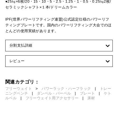
●25㎏×6枚/20・15・10・5・2.5・1.25・1・0.5・0.25㎏2枚/
セラミックシャフト×１本/ドリームカラー
IPF(世界パワーリフティング連盟)公式認定仕様のパワーリフ
ティングプレートです。国内のパワーリフティング大会でのほ
とんどの使用実績があります。
分割支払詳細
レビュー
関連カテゴリ：
フリーウェイト
>
パワーラック・ハーフラック
|
トレー
ニングベンチ
|
ダンベル・バーベル
|
プレート
|
ケト
ルベル
|
フリーウェイト用アクセサリー
|
床材