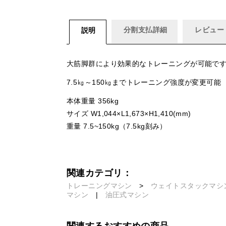
分割支払詳細
レビュー
説明
大筋脚群により効果的なトレーニングが可能で
7.5㎏～150㎏までトレーニング強度が変更可能
本体重量 356kg
サイズ W1,044×L1,673×H1,410(mm)
重量 7.5~150kg（7.5kg刻み）
関連カテゴリ：
トレーニングマシン
>
ウェイトスタックマシ
マシン
|
油圧式マシン