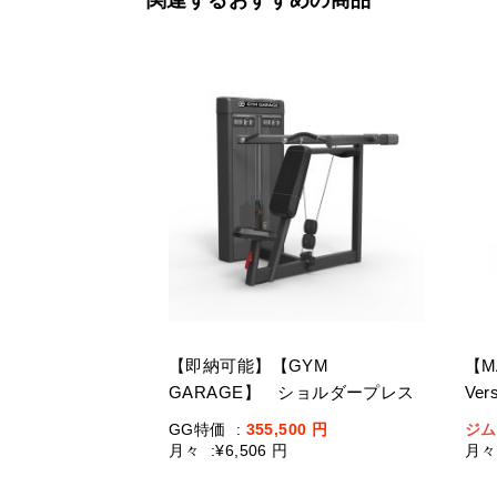
関連するおすすめの商品
【即納可能】【GYM
【M
GARAGE】 ショルダープレス
Ve
GG-C12003-H2(ウェイトスタッ
ッ
GG特価
:
355,500
円
ジム
ク重量109kg)
月々
:
¥6,506 円
月々