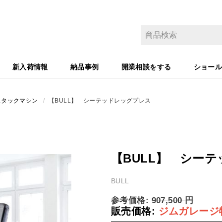
新入荷情報
納品事例
開業相談をする
ショー
スタックマシン
/
【BULL】 シーテッドレッグプレス
【BULL】 シー
BULL
参考価格:
907,500
円
販売価格:
ジムガレージ