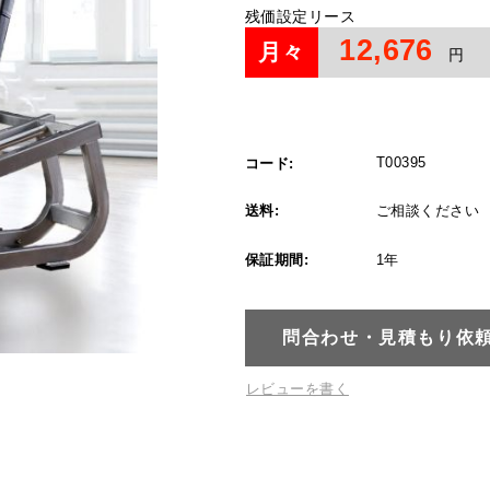
残価設定リース
12,676
月々
円
T00395
コード:
送料:
ご相談ください
保証期間:
1年
問合わせ・見積もり依
レビューを書く