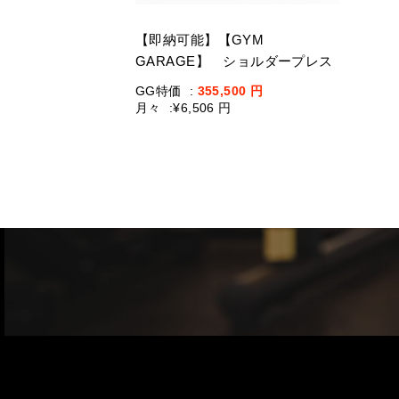
【即納可能】【GYM
GARAGE】 ショルダープレス
GG-C12003-H2(ウェイトスタッ
GG特価
:
355,500
円
ク重量109kg)
月々
:
¥6,506 円