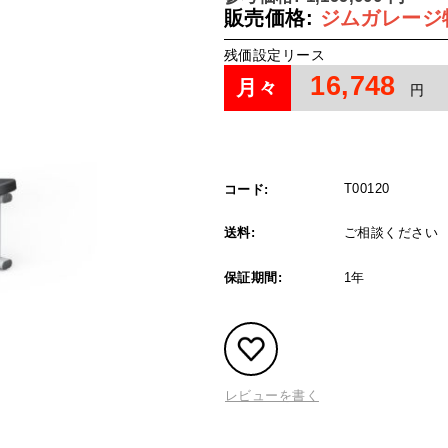
販売価格:
ジムガレージ
残価設定リース
16,748
月々
円
T00120
コード:
送料:
ご相談ください
保証期間:
1年
レビューを書く