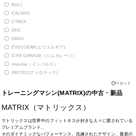
BULL
CALMAX
CYBEX
DHZ
DRAX
EVOLGEAR(エヴォルギア)
GYM GARAGE（ジムガレージ）
impulse（インパルス）
IROTEC(アイロテック)
LEXCO
リセット
LEXCO（レクスコ）
トレーニングマシン(MATRIX)の中古・新品
M TORTURE
MATRIX（マトリックス）
Magnum futness
MATRIX（マトリックス）
マトリックスは世界中のフィットネスが好きな人々に愛されている
nautilus
プレミアムブランド。
POWERTEC（パワーテック）
そのダイナミックなパフォーマンス、洗練されたデザイン、最新の