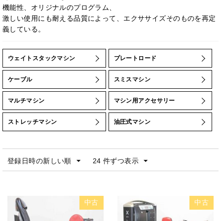
機能性、オリジナルのプログラム、
PRECOR
激しい使用にも耐える品質によって、エクササイズそのものを再定
Precor（プリコー）
義している。
SportsArt（スポーツアート）
TUFFSTUFF(タフスタッフ)
ウェイトスタックマシン
プレートロード
ZERO-i
エコレコフィットネス
ケーブル
スミスマシン
テクノジム & ライフフィットネス
マルチマシン
マシン用アクセサリー
ノーチラス
ハンマー・ストレングス
ストレッチマシン
油圧式マシン
ライフ・フィットネス
登録日時の新しい順
24 件ずつ表示
中古
中古