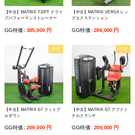
【中古】MATRIX T-DPT ドライ
【中古】MATRIX VERSA レッ
ブパフォーマンストレーナー
グエクステンション
GG特価
385,000
円
GG特価
286,000
円
:
:
中古
中古
【中古】MATRIX G7 ラットプ
【中古】MATRIX G7 アブドミ
ルダウン
ナルクランチ
GG特価
209,000
円
GG特価
209,000
円
:
: