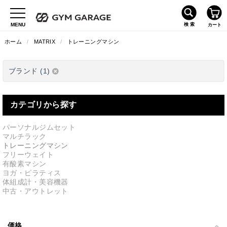
ホーム
/
MATRIX
/
トレーニングマシン
ブランド (1)
カテゴリから探す
パーソナルジムセット
マルチラック
トレーニングマシン
フリーウェイト
有酸素マシン
ヨガ・ピラティス
体組成計・美容機器
中古・アウトレット
価格