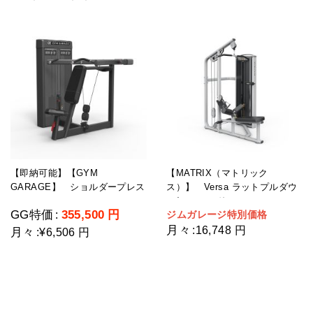
【即納可能】【GYM
【MATRIX（マトリック
GARAGE】 ショルダープレス
ス）】 Versa ラットプルダウ
GG-C12003-H2(ウェイトスタッ
ン/シーテッドロー
GG特価
355,500
円
ジムガレージ特別価格
:
ク重量109kg)
月々
:
16,748 円
月々
:
¥6,506 円