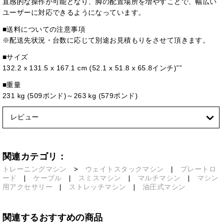
直感的な操作が可能となり、脚の配置場所を増やすことで、幅広い
ユーザーに対応できるようになっています。
■送料についての注意事項
※配送先状況・台数に応じて別途お見積もりをさせて頂きます。
■サイズ
132.2 x 131.5 x 167.1 cm (52.1 x 51.8 x 65.8インチ)””
■重量
231 kg (509ポンド)～263 kg (579ポンド)
レビュー
関連カテゴリ：
トレーニングマシン
>
ウェイトスタックマシン
|
プレートロ
ード
|
ケーブル
|
スミスマシン
|
マルチマシン
|
マシン
用アクセサリー
|
ストレッチマシン
|
油圧式マシン
関連するおすすめの商品