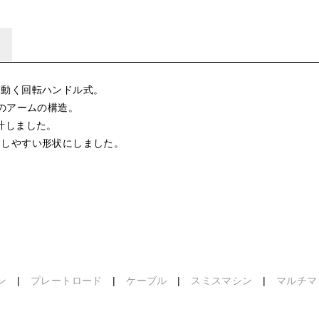
に動く回転ハンドル式。
自のアームの構造。
計しました。
出しやすい形状にしました。
ン
|
プレートロード
|
ケーブル
|
スミスマシン
|
マルチマ