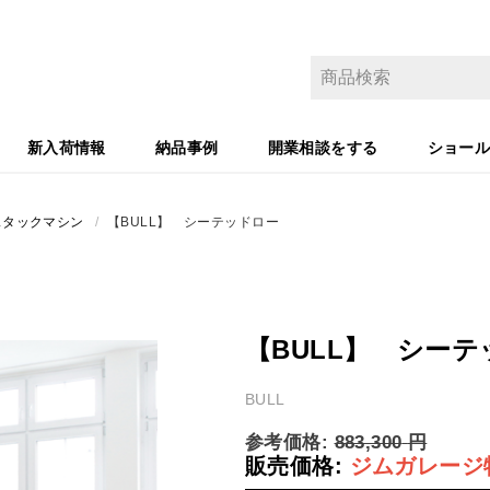
新入荷情報
納品事例
開業相談をする
ショー
スタックマシン
/
【BULL】 シーテッドロー
【BULL】 シー
BULL
参考価格:
883,300
円
販売価格:
ジムガレージ