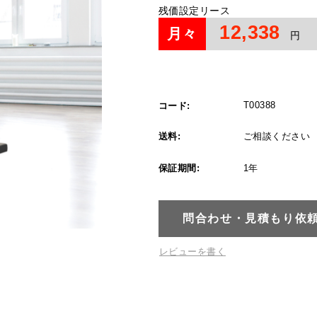
残価設定リース
12,338
月々
円
T00388
コード:
送料:
ご相談ください
保証期間:
1年
問合わせ・見積もり依
レビューを書く