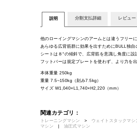
分割支払詳細
レビュー
説明
他のローイングマシンのアームとは違うフリー
あらゆる広背筋群に効果を出すためにBULL独
シートは８°の傾斜で、広背筋を意識し角度に設
フットバーは規定プレートを使わず、より力を
本体重量 250kg
重量 7.5~150kg（刻み7.5kg）
サイズ W1,040×L1,740×H2,220（mm）
関連カテゴリ：
トレーニングマシン
>
ウェイトスタックマシ
マシン
|
油圧式マシン