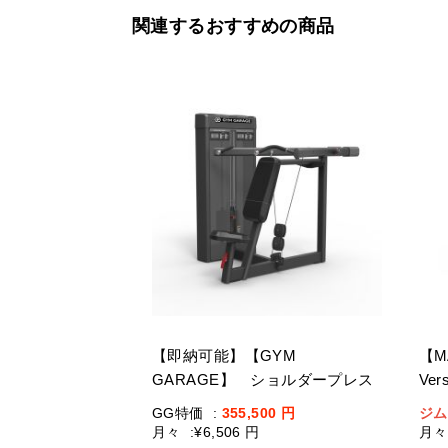
関連するおすすめの商品
【即納可能】【GYM
【M
GARAGE】 ショルダープレス
Ve
GG-C12003-H2(ウェイトスタッ
ッ
GG特価
:
355,500
円
ジム
ク重量109kg)
月々
:
¥6,506 円
月々