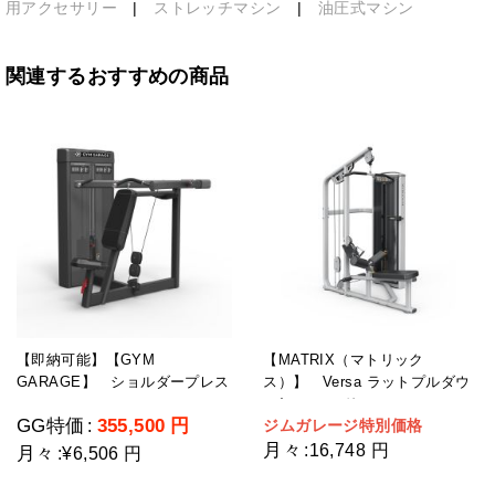
用アクセサリー
|
ストレッチマシン
|
油圧式マシン
関連するおすすめの商品
【即納可能】【GYM
【MATRIX（マトリック
GARAGE】 ショルダープレス
ス）】 Versa ラットプルダウ
GG-C12003-H2(ウェイトスタッ
ン/シーテッドロー
GG特価
355,500
円
ジムガレージ特別価格
:
ク重量109kg)
月々
:
16,748 円
月々
:
¥6,506 円