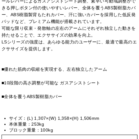
ールレバーによるガスアシストシート調整、素早い可動域調整がで
きる押しボタン付の使いやすいレバー、全体を覆うABS製樹脂カバ
ー、ABS樹脂製背もたれカバー、汗に強いカバーを採用した低反発
パッドなど、プレミアム機能が搭載されています。
可能な限り収束・発散軸の左右のアームにそれぞれ独立した動きを
持たせることで、エクササイズの効果を向上。
LSシリーズの強度は、あらゆる能力のユーザーに、最適で最高のエ
クササイズを提供します。
■優れた筋肉の収縮を実現する、左右独立したアーム
■10段階の高さ調整が可能な ガスアシストシート
■全体を覆うABS製樹脂カバー
サイズ：(L) 1,307×(W) 1,358×(H) 1,506mm
本体重量：253kg
ブロック重量：100kg