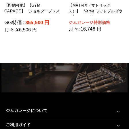
【即納可能】【GYM
【MATRIX（マトリック
GARAGE】 ショルダープレス
ス）】 Versa ラットプルダウ
GG-C12003-H2(ウェイトスタッ
ン/シーテッドロー
GG特価
355,500
円
ジムガレージ特別価格
:
ク重量109kg)
月々
:
16,748 円
月々
:
¥6,506 円
ジムガレージについて
ご利用ガイド