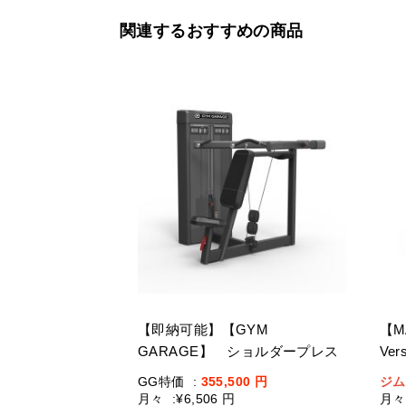
関連するおすすめの商品
【即納可能】【GYM
【M
GARAGE】 ショルダープレス
Ve
GG-C12003-H2(ウェイトスタッ
ッ
GG特価
:
355,500
円
ジム
ク重量109kg)
月々
:
¥6,506 円
月々