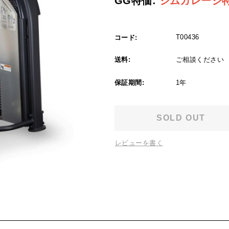
GG特価:
ジムガレージ
T00436
コード:
送料:
ご相談ください
保証期間:
1年
SOLD OUT
レビューを書く