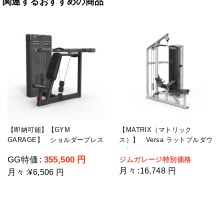
関連するおすすめの商品
【即納可能】【GYM
【MATRIX（マトリック
GARAGE】 ショルダープレス
ス）】 Versa ラットプルダウ
GG-C12003-H2(ウェイトスタッ
ン/シーテッドロー
GG特価
355,500
円
ジムガレージ特別価格
:
ク重量109kg)
月々
:
16,748 円
月々
:
¥6,506 円