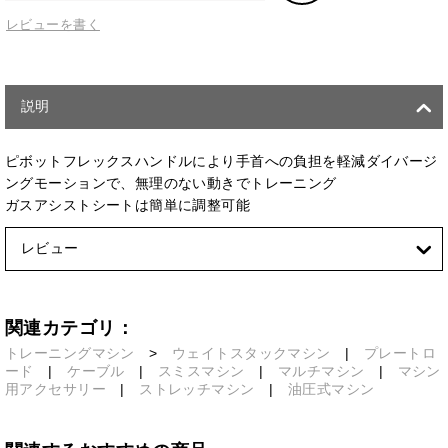
レビューを書く
説明
ピボットフレックスハンドルにより手首への負担を軽減ダイバージ
ングモーションで、無理のない動きでトレーニング
ガスアシストシートは簡単に調整可能
レビュー
関連カテゴリ：
トレーニングマシン
>
ウェイトスタックマシン
|
プレートロ
ード
|
ケーブル
|
スミスマシン
|
マルチマシン
|
マシン
用アクセサリー
|
ストレッチマシン
|
油圧式マシン