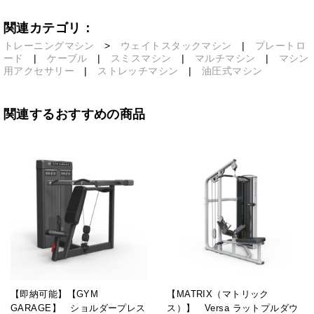
関連カテゴリ：
トレーニングマシン
>
ウェイトスタックマシン
|
プレートロ
ード
|
ケーブル
|
スミスマシン
|
マルチマシン
|
マシン
用アクセサリー
|
ストレッチマシン
|
油圧式マシン
関連するおすすめの商品
【即納可能】【GYM
【MATRIX（マトリック
GARAGE】 ショルダープレス
ス）】 Versa ラットプルダウ