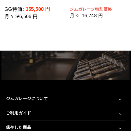
GG-C12003-H2(ウェイトスタッ
ン/シーテッドロー
GG特価
355,500
円
ジムガレージ特別価格
:
ク重量109kg)
月々
:
16,748 円
月々
:
¥6,506 円
ジムガレージについて
ご利用ガイド
保存した商品