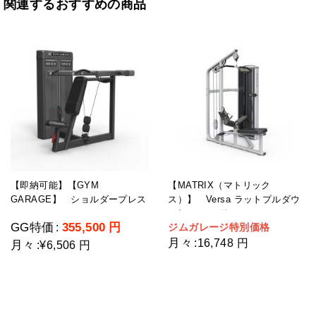
関連するおすすめの商品
【即納可能】【GYM
【MATRIX（マトリック
GARAGE】 ショルダープレス
ス）】 Versa ラットプルダウ
GG-C12003-H2(ウェイトスタッ
ン/シーテッドロー
GG特価
355,500
円
ジムガレージ特別価格
:
ク重量109kg)
月々
:
16,748 円
月々
:
¥6,506 円