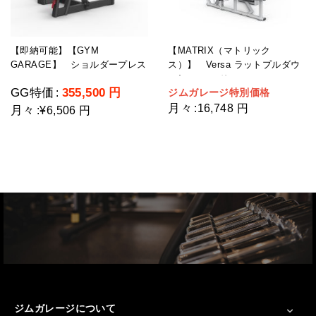
【即納可能】【GYM
【MATRIX（マトリック
GARAGE】 ショルダープレス
ス）】 Versa ラットプルダウ
GG-C12003-H2(ウェイトスタッ
ン/シーテッドロー
GG特価
355,500
円
ジムガレージ特別価格
:
ク重量109kg)
月々
:
16,748 円
月々
:
¥6,506 円
ジムガレージについて