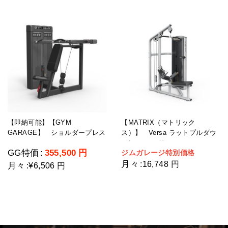
【即納可能】【GYM
【MATRIX（マトリック
GARAGE】 ショルダープレス
ス）】 Versa ラットプルダウ
GG-C12003-H2(ウェイトスタッ
ン/シーテッドロー
GG特価
355,500
円
ジムガレージ特別価格
:
ク重量109kg)
月々
:
16,748 円
月々
:
¥6,506 円