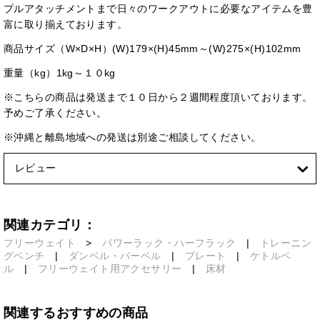
プルアタッチメントまで日々のワークアウトに必要なアイテムを豊
富に取り揃えております。
商品サイズ（W×D×H）(W)179×(H)45mm～(W)275×(H)102mm
重量（kg）1kg～１０kg
※こちらの商品は発送まで１０日から２週間程度頂いております。
予めご了承ください。
※沖縄と離島地域への発送は別途ご相談してください。
レビュー
関連カテゴリ：
フリーウェイト
>
パワーラック・ハーフラック
|
トレーニン
グベンチ
|
ダンベル・バーベル
|
プレート
|
ケトルベ
ル
|
フリーウェイト用アクセサリー
|
床材
関連するおすすめの商品