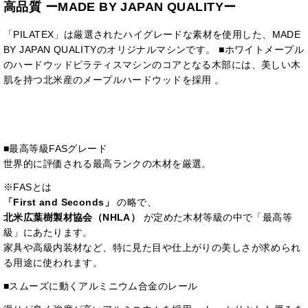
高品質 ーMADE BY JAPAN QUALITYー
「PILATEX」は厳選されたハイグレードな素材を使用した、MADE
BY JAPAN QUALITYのオリジナルマシンです。 ■ホワイトメープル
のハードウッドピラティスマシンのコアとなる木部には、美しい木
肌を持つ北米産のメープルハードウッドを採用 。
■最高等級FASグレード
世界的に評価される最高ランクの木材を厳選。
※FASとは
「First and Seconds」
の略で、
北米広葉樹製材協会（NHLA）
が定めた木材等級の中で「最高等
級」にあたります。
家具や高級内装材など、特に見た目や仕上がりの美しさが求められ
る用途に使われます。
■スムーズに動くアルミニウム合金のレール