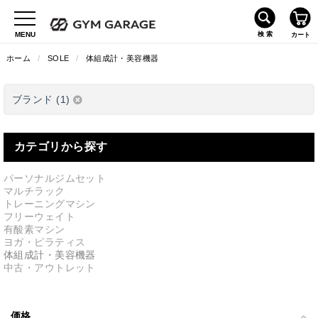
ホーム
/
SOLE
/
体組成計・美容機器
ブランド (1)
カテゴリから探す
パーソナルジムセット
マルチラック
トレーニングマシン
フリーウェイト
有酸素マシン
ヨガ・ピラティス
体組成計・美容機器
中古・アウトレット
価格