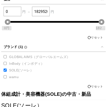
円
–
円
0
円
1829520
リセット
ブランド (1)
GLOBAL AIMS（グローバルエームズ）
InBody（インボディ）
SOLE(ソーレ）
wamu
リセット
体組成計・美容機器(SOLE)の中古・新品
SOLE(ソーレ）