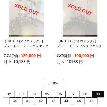
SOLD OUT
SOLD OUT
【IROTEC(アイロテック) 】
【IROTEC(アイロテック) 】
プレートローディングファンク
プレートローディングファンク
ショナルスミス＆ケーブルクロ
ショナルスミス＆ケーブルクロ
GG特価
120,000
円
GG特価
100,000
円
:
:
スマシン プレートシャフトセ
スマシン プレートシャフトセ
ット（中古）
ット（中古）
月々
月々
:
10,188 円
:
10188 円
前へ
32
33
34
35
36
37
38
39
40
41
42
43
44
45
46