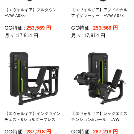
【エヴォルギア】プルダウン
【エヴォルギア】アブドミナル
EVW-A035
アイソレーター EVW-A073
GG特価
253,569
円
GG特価
253,569
円
:
:
月々
月々
:
17,914 円
:
17,914 円
【エヴォルギア】インクライン
【エヴォルギア】レッグエクス
チェスト&ショルダープレス
テンション&カール EVW-
EVW-A084
A086
GG特価
287,218
円
GG特価
287,218
円
:
: