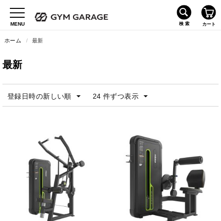
ホーム
/
最新
最新
登録日時の新しい順
24 件ずつ表示