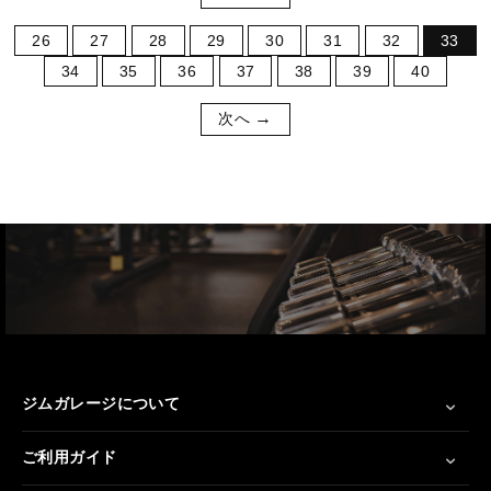
26
27
28
29
30
31
32
33
34
35
36
37
38
39
40
次へ
ジムガレージについて
ご利用ガイド