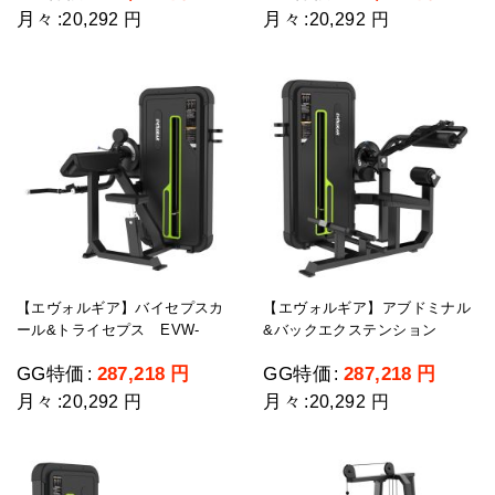
月々
月々
:
20,292 円
:
20,292 円
【エヴォルギア】バイセプスカ
【エヴォルギア】アブドミナル
ール&トライセプス EVW-
&バックエクステンション
A087
EVW-A088
GG特価
287,218
円
GG特価
287,218
円
:
:
月々
月々
:
20,292 円
:
20,292 円