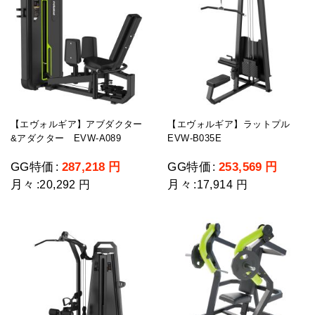
【エヴォルギア】アブダクター
【エヴォルギア】ラットプル
&アダクター EVW-A089
EVW-B035E
GG特価
287,218
円
GG特価
253,569
円
:
:
月々
月々
:
20,292 円
:
17,914 円