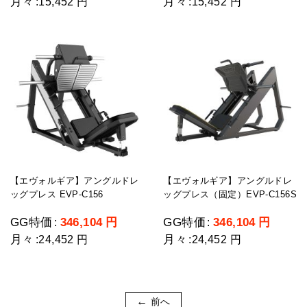
月々
月々
:
15,452 円
:
15,452 円
【エヴォルギア】アングルドレ
【エヴォルギア】アングルドレ
ッグプレス EVP-C156
ッグプレス（固定）EVP-C156S
GG特価
346,104
円
GG特価
346,104
円
:
:
月々
月々
:
24,452 円
:
24,452 円
前へ