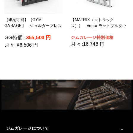
【即納可能】【GYM
【MATRIX（マトリック
GARAGE】 ショルダープレス
ス）】 Versa ラットプルダウ
GG-C12003-H2(ウェイトスタッ
ン/シーテッドロー
GG特価
355,500
円
ジムガレージ特別価格
:
ク重量109kg)
月々
:
16,748 円
月々
:
¥6,506 円
ジムガレージについて