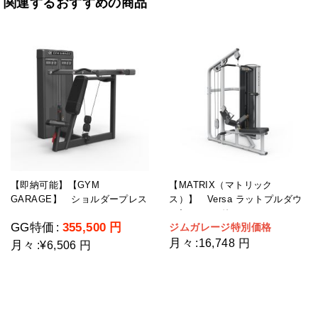
関連するおすすめの商品
【即納可能】【GYM
【MATRIX（マトリック
GARAGE】 ショルダープレス
ス）】 Versa ラットプルダウ
GG-C12003-H2(ウェイトスタッ
ン/シーテッドロー
GG特価
355,500
円
ジムガレージ特別価格
:
ク重量109kg)
月々
:
16,748 円
月々
:
¥6,506 円