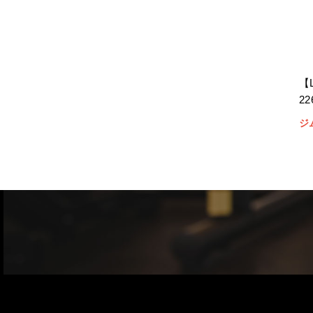
【
2
ジ