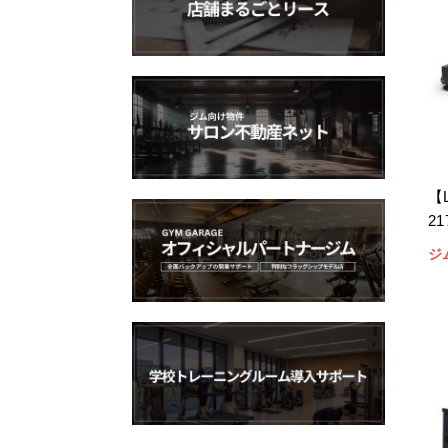
ONI
POWER BLOCK
PRECOR
Precor（プリコー）
SLDS
TESHU
TUFFSTUFF(タフスタッフ)
【
ZIVA
2
エヴォルギア
タフスタッフ
ジ
ノーチラス
ハンマー・ストレングス
パワーブロック
ボディソリッド