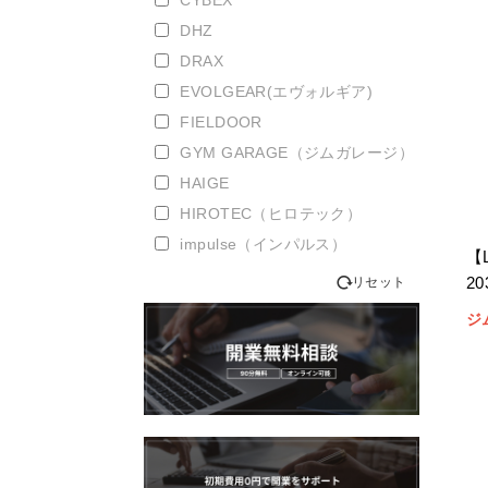
CYBEX
DHZ
DRAX
EVOLGEAR(エヴォルギア)
FIELDOOR
GYM GARAGE（ジムガレージ）
HAIGE
HIROTEC（ヒロテック）
impulse（インパルス）
【
IROTEC(アイロテック)
2
リセット
IVANKO
ジ
KLASS
LEXCO（レクスコ）
LIVEPRO（ライブプロ）
MATRIX（マトリックス）
NURBS（ナーブス）