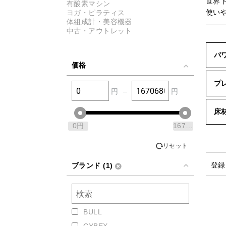
世界
有酸素マシン
使い
ヨガ・ピラティス
体組成計・美容機器
中古・アウトレット
パ
価格
プ
円
–
円
床
0
円
1670680
円
リセット
登録
ブランド (1)
BULL