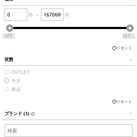
円
–
円
0
円
1670680
リセット
状態
OUTLET
中古
新品
リセット
ブランド (1)