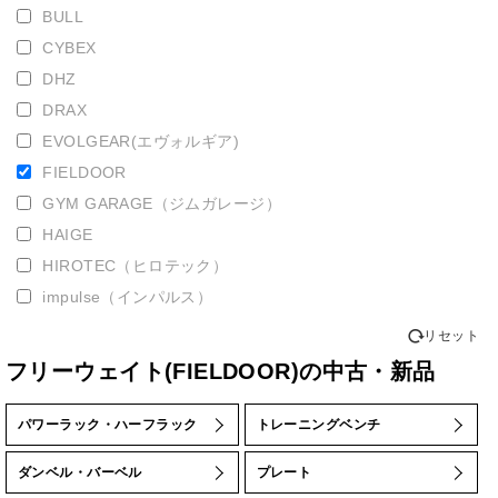
BULL
CYBEX
DHZ
DRAX
EVOLGEAR(エヴォルギア)
FIELDOOR
GYM GARAGE（ジムガレージ）
HAIGE
HIROTEC（ヒロテック）
impulse（インパルス）
IROTEC(アイロテック)
リセット
IVANKO
フリーウェイト(FIELDOOR)の中古・新品
KLASS
LEXCO（レクスコ）
パワーラック・ハーフラック
トレーニングベンチ
LIVEPRO（ライブプロ）
ダンベル・バーベル
プレート
MATRIX（マトリックス）