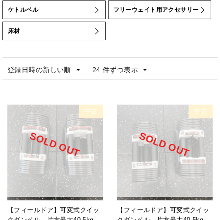
NURBS（ナーブス）
ケトルベル
フリーウェイト用アクセサリー
ONI
床材
POWER BLOCK
PRECOR
Precor（プリコー）
登録日時の新しい順
24 件ずつ表示
SLDS
TESHU
TUFFSTUFF(タフスタッフ)
中古
中古
ZIVA
エヴォルギア
SOLD OUT
SOLD OUT
タフスタッフ
ノーチラス
ハンマー・ストレングス
パワーブロック
ボディソリッド
【フィールドア】可変式クイッ
【フィールドア】可変式クイッ
クダンベル 片方最大40.5kg
クダンベル 片方最大40.5kg