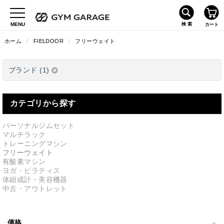
ホーム
/
FIELDOOR
/
フリーウェイト
ブランド (1)
カテゴリから探す
パーソナルジムセット
マルチラック
トレーニングマシン
フリーウェイト
有酸素マシン
ヨガ・ピラティス
体組成計・美容機器
中古・アウトレット
価格