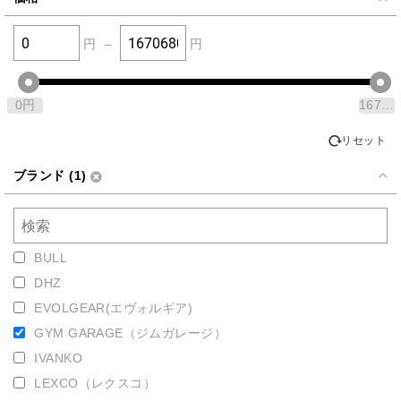
円
–
円
0
円
1670680
リセット
ブランド (1)
BULL
DHZ
EVOLGEAR(エヴォルギア)
GYM GARAGE（ジムガレージ）
IVANKO
LEXCO（レクスコ）