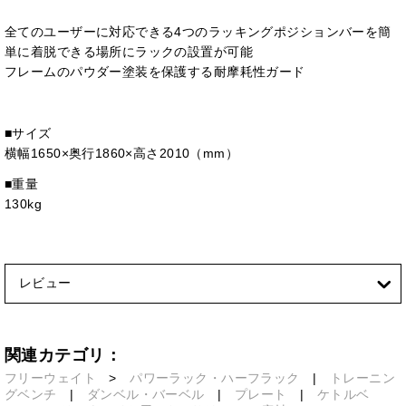
全てのユーザーに対応できる4つのラッキングポジションバーを簡
単に着脱できる場所にラックの設置が可能
フレームのパウダー塗装を保護する耐摩耗性ガード
■サイズ
横幅1650×奥行1860×高さ2010（mm）
■重量
130kg
レビュー
関連カテゴリ：
フリーウェイト
>
パワーラック・ハーフラック
|
トレーニン
グベンチ
|
ダンベル・バーベル
|
プレート
|
ケトルベ