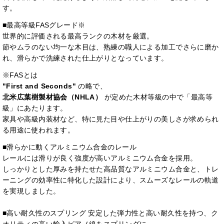
す。
■最高等級FASグレード※
世界的に評価される最高ランクの木材を厳選。
節やムラのない均一な木目は、熟練の職人による加工でさらに磨か
れ、滑らかで洗練された仕上がりとなっています。
※FASとは
"First and Seconds"
の略で、
北米広葉樹製材協会（NHLA）
が定めた木材等級の中で「最高等
級」にあたります。
家具や高級内装材など、特に見た目や仕上がりの美しさが求められ
る用途に使われます。
■滑らかに動くアルミニウム合金のレール
レールには滑りが良く強度が高いアルミニウム合金を採用。
しっかりとした厚みを持たせた高品質なアルミニウム合金と、トレ
ーニングの効率性に特化した設計により、スムーズなレールの軌道
を実現しました。
■高い耐久性のスプリング 安定した弾力性と高い耐久性を持つ、ク
オリティの高い輸入ピアノ線をスプリングに。