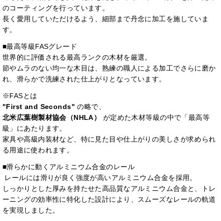
のコーティングを行っています。
長く愛用していただけるよう、細部まで丹念に加工を施していま
す。
■最高等級FASグレード
世界的に評価される最高ランクの木材を厳選。
節やムラのない均一な木目は、熟練の職人による加工でさらに磨か
れ、滑らかで洗練された仕上がりとなっています。
※FASとは
"First and Seconds"
の略で、
北米広葉樹製材協会（NHLA）
が定めた木材等級の中で「最高等
級」にあたります。
家具や高級内装材など、特に見た目や仕上がりの美しさが求められ
る用途に使われます。
■滑らかに動くアルミニウム合金のレール
レールには滑りが良く強度が高いアルミニウム合金を採用。
しっかりとした厚みを持たせた高品質なアルミニウム合金と、トレ
ーニングの効率性に特化した設計により、スムーズなレールの軌道
を実現しました。