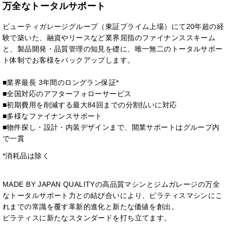
万全なトータルサポート
ビューティガレージグループ（東証プライム上場）にて20年超の経
験で築いた、融資やリースなど業界屈指のファイナンススキーム
と、製品開発・品質管理の知見を礎に、唯一無二のトータルサポー
ト体制でお客様をバックアップします。
■業界最長 3年間のロングラン保証*
■全国対応のアフターフォローサービス
■初期費用を削減する最大84回までの分割払いに対応
■多様なファイナンスサポート
■物件探し・設計・内装デザインまで、開業サポートはグループ内
で一貫
*消耗品は除く
MADE BY JAPAN QUALITYの高品質マシンとジムガレージの万全
なトータルサポート力との結び合いにより、ピラティスマシンにこ
れまでの常識を覆す革新的進化と新たな価値を創出。
ピラティスに新たなスタンダードを打ち立てます。