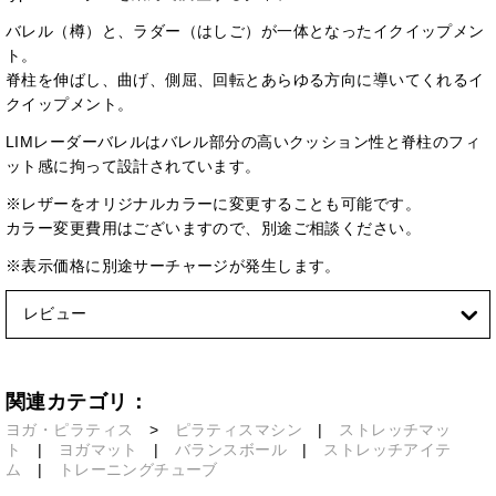
バレル（樽）と、ラダー（はしご）が一体となったイクイップメン
ト。
脊柱を伸ばし、曲げ、側屈、回転とあらゆる方向に導いてくれるイ
クイップメント。
LIMレーダーバレルはバレル部分の高いクッション性と脊柱のフィ
ット感に拘って設計されています。
※レザーをオリジナルカラーに変更することも可能です。
カラー変更費用はございますので、別途ご相談ください。
※表示価格に別途サーチャージが発生します。
レビュー
関連カテゴリ：
ヨガ・ピラティス
>
ピラティスマシン
|
ストレッチマッ
ト
|
ヨガマット
|
バランスボール
|
ストレッチアイテ
ム
|
トレーニングチューブ