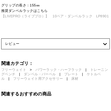
グリップの長さ：155㎜
推奨ダンベルラックはこちら
【LIVEPRO（ライブプロ）】 10ペア・ダンベルラック LP8901
レビュー
関連カテゴリ：
フリーウェイト
>
パワーラック・ハーフラック
|
トレーニン
グベンチ
|
ダンベル・バーベル
|
プレート
|
ケトルベ
ル
|
フリーウェイト用アクセサリー
|
床材
関連するおすすめの商品